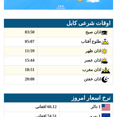
اوقات شرعی کابل
03:50
اذان صبح
05:07
طلوع آفتاب
11:59
اذان ظهر
15:44
اذان عصر
18:51
اذان مغرب
20:08
اذان خفتن
نرخ اسعار امروز
66.12 افغانی
1 دالر
74.51 افغانی
1 یورو