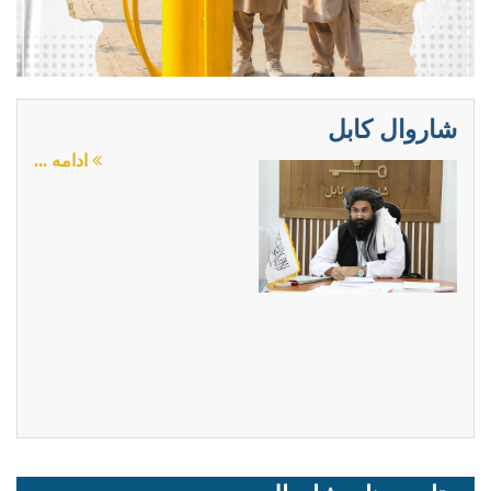
شاروال کابل
د پاکوالي او نظافت مراعاتولو ته د ماشومانو
ادامه ...