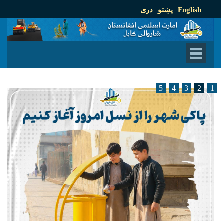
English
پښتو
دری
5
4
3
2
1