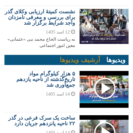
نشست کمیتهٔ ارزیابی وکلای گذر
برای بررسی و معرفی نامزدان
واجد شرایط برگزار شد
12 اسد 1405
به ریاست الحاج محمد نبی «عثمانی»
معین امور اجتماعی
ویدیوها
آرشیف ویدیوها
۵ هزار کیلوگرام مواد
تاریخ‌گذشته از ناحیه یازدهم
جمع‌آوری شد
14 اسد 1405
ساخت یک سرک فرعی در گذر
۲۲ ناحیه پانزدهم جریان دارد
14 اسد 1405